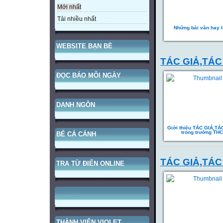
Mới nhất
Tải nhiều nhất
Những bài văn hay 
WEBSITE BẠN BÈ
TÁC GIẢ,TÁ
ĐỌC BÁO MỖI NGÀY
DANH NGÔN
Giới thiệu TÁC GIẢ,T
trong trường TH
BỂ CÁ CẢNH
TÁC GIẢ,TÁC
TRA TỪ ĐIỂN ONLINE
THÀNH VIÊN VIOLET