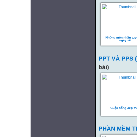
Những món nhậu tuyệ
ngày tết
PPT VÀ PPS 
bài)
Cuộc sống đẹp th
PHẦN MỀM TI