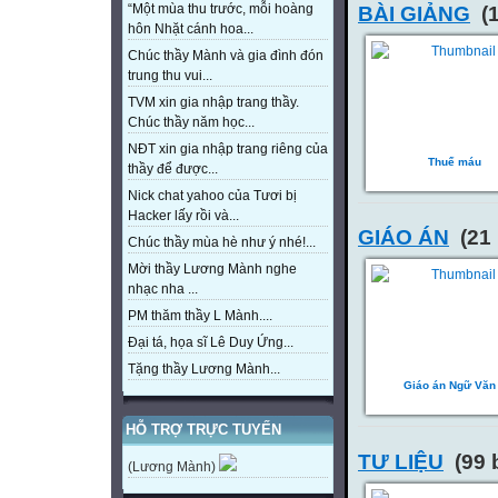
“Một mùa thu trước, mỗi hoàng
BÀI GIẢNG
(1
hôn Nhặt cánh hoa...
Chúc thầy Mành và gia đình đón
trung thu vui...
TVM xin gia nhập trang thầy.
Chúc thầy năm học...
NĐT xin gia nhập trang riêng của
Thuế máu
thầy để được...
Nick chat yahoo của Tươi bị
Hacker lấy rồi và...
GIÁO ÁN
(21 
Chúc thầy mùa hè như ý nhé!...
Mời thầy Lương Mành nghe
nhạc nha ...
PM thăm thầy L Mành....
Đại tá, họa sĩ Lê Duy Ứng...
Tặng thầy Lương Mành...
Giáo án Ngữ Văn
HỖ TRỢ TRỰC TUYẾN
TƯ LIỆU
(99 
(Lương Mành)