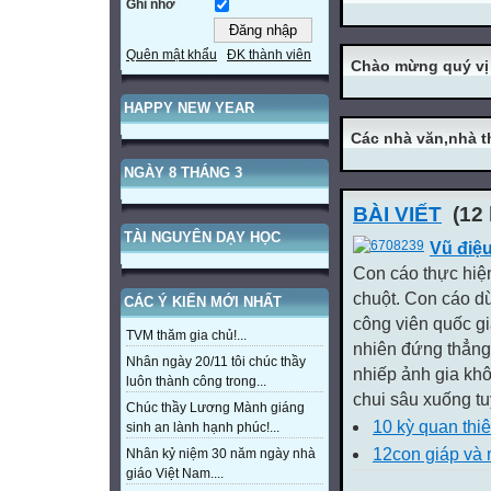
Ghi nhớ
Quên mật khẩu
ĐK thành viên
Chào mừng quý vị
HAPPY NEW YEAR
Các nhà văn,nhà t
NGÀY 8 THÁNG 3
BÀI VIẾT
(12 
TÀI NGUYÊN DẠY HỌC
Vũ điệ
Con cáo thực hiệ
chuột. Con cáo dừ
CÁC Ý KIẾN MỚI NHẤT
công viên quốc g
TVM thăm gia chủ!...
nhiên đứng thẳng
Nhân ngày 20/11 tôi chúc thầy
nhiếp ảnh gia khô
luôn thành công trong...
chui sâu xuống tu
Chúc thầy Lương Mành giáng
10 kỳ quan thiê
sinh an lành hạnh phúc!...
12con giáp và 
Nhân kỷ niệm 30 năm ngày nhà
giáo Việt Nam....