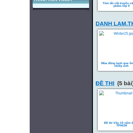
Tóm tắt cốt truyện c
phẩm lớp 9
DANH LAM,T
Mùa đông lạnh qua ốn
nhiếp ảnh
ĐỀ THI
(5 bài
Đề thi Văn 10 năm 
TPHCM