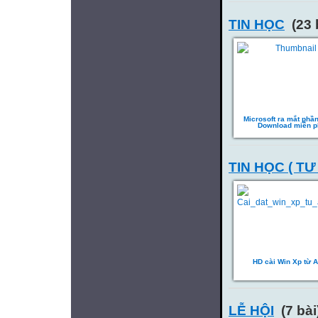
TIN HỌC
(23 
Microsoft ra mắt ph
Download miễn p
TIN HỌC ( TƯ
HD cài Win Xp từ A 
LỄ HỘI
(7 bài