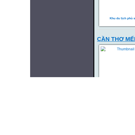
Khu du lịch phù 
CẦN THƠ MẾN
Thắng cảnh Bến Ninh
NGÂM THƠ,Đ