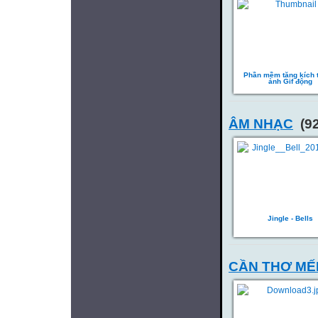
Phần mềm tăng kích 
ảnh Gif động
ÂM NHẠC
(92
Jingle - Bells
CẦN THƠ MẾN