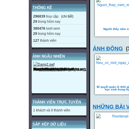
THỐNG KÊ
296839
truy cập (
chi tiết
)
29
trong hôm nay
380476
lượt xem
Người thầy năm x
29
trong hôm nay
127
thành viên
ẢNH ĐỘNG
(
ẢNH NGẪU NHIÊN
Bí quyết quản lý thời g
học sinh trung h
THÀNH VIÊN TRỰC TUYẾN
NHỮNG BÀI 
1 khách và 0 thành viên
SẮP XẾP DỮ LIỆU